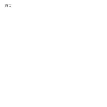
首页
算装修报价
领0元设计
10秒了解装修花多少钱
3天出全屋设计图
优惠券
现金优惠券先到先得