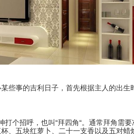
办某些事的吉利日子，首先根据主人的出生
神打个招呼，也叫“拜四角“。通常拜角需
三杯、五块红萝卜、二十一支香以及五对蜡