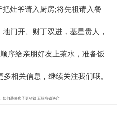
于把灶爷请入厨房;将先祖请入餐
、地门开、财丁双进，基星贵人，
按顺序给亲朋好友上茶水，准备饭
更多相关信息，继续关注我们哦。
：
如何装修房子更省钱 五招省钱诀窍