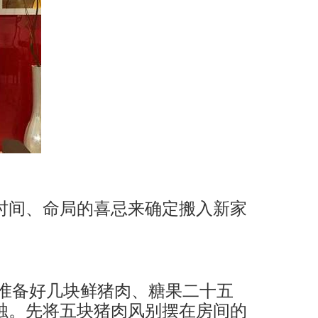
时间、命局的喜忌来确定搬入新家
要准备好几块鲜猪肉、糖果二十五
烛。先将五块猪肉风别摆在房间的