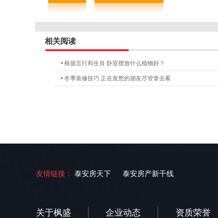
相关阅读
•
根据五行和生肖 卧室摆放什么植物好？
•
冬季装修技巧 正在发愁的朋友尽管拿去看
友情链接：
泰安房天下
泰安房产新干线
关于枫盛
企业动态
资质荣誉