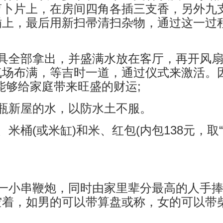
萝卜片上，在房间四角各插三支香，另外九
插上，最后用新扫帚清扫杂物，通过这一过
具全部拿出，并盛满水放在客厅，再开风扇
场布满，等吉时一道，通过仪式来激活。
能够给家庭带来旺盛的财运;
瓶新屋的水，以防水土不服。
米桶(或米缸)和米、红包(内包138元，取
放一小串鞭炮，同时由家里辈分最高的人手
空着，如男的可以带算盘或称，女的可以带